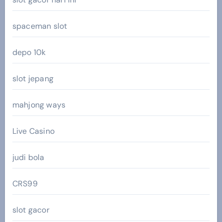
spaceman slot
depo 10k
slot jepang
mahjong ways
Live Casino
judi bola
CRS99
slot gacor