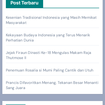
Post Terbaru
Kesenian Tradisional Indonesia yang Masih Memikat
Masyarakat
Kekayaan Budaya Indonesia yang Terus Menarik
Perhatian Dunia
Jejak Firaun Dinasti Ke-18 Mengulas Makam Raja
Thutmose II
Penemuan Rosalia si Mumi Paling Cantik dan Utuh
Prancis Difavoritkan Menang, Tekanan Besar Menanti
Sang Juara