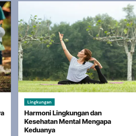
Lingkungan
ya
Harmoni Lingkungan dan
Kesehatan Mental Mengapa
Keduanya