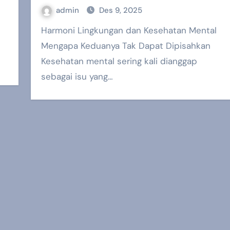
admin
Des 9, 2025
Harmoni Lingkungan dan Kesehatan Mental
Mengapa Keduanya Tak Dapat Dipisahkan
Kesehatan mental sering kali dianggap
sebagai isu yang…