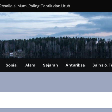
osalia si Mumi Paling Cantik dan Utuh
favoritkan Menang, Tekanan Besar Menanti Sang Juara
l Impian: Prediksi dan Keseruan Semifinal Piala Dunia
de di Piala Dunia: Kejutan Besar dari Tim Kecil
a Dunia Babak 32 Besar: Kejutan dan Tim Unggulan
ologi Bencana Jawa: Pompeii Lereng Merapi
Sosial
Alam
Sejarah
Antariksa
Sains & T
Maharaja Pajajaran: Fakta Sejarah vs Mitos Macan
radisional Indonesia yang Masih Memikat Masyarakat