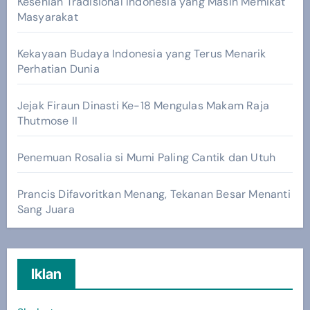
Kesenian Tradisional Indonesia yang Masih Memikat
Masyarakat
Kekayaan Budaya Indonesia yang Terus Menarik
Perhatian Dunia
Jejak Firaun Dinasti Ke-18 Mengulas Makam Raja
Thutmose II
Penemuan Rosalia si Mumi Paling Cantik dan Utuh
Prancis Difavoritkan Menang, Tekanan Besar Menanti
Sang Juara
Iklan