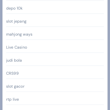
depo 10k
slot jepang
mahjong ways
Live Casino
judi bola
CRS99
slot gacor
rtp live