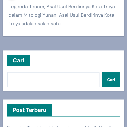
Legenda Teucer, Asal Usul Berdirinya Kota Troya
dalam Mitologi Yunani Asal Usul Berdirinya Kota
Troya adalah salah satu…
Cari
Cari
Post Terbaru