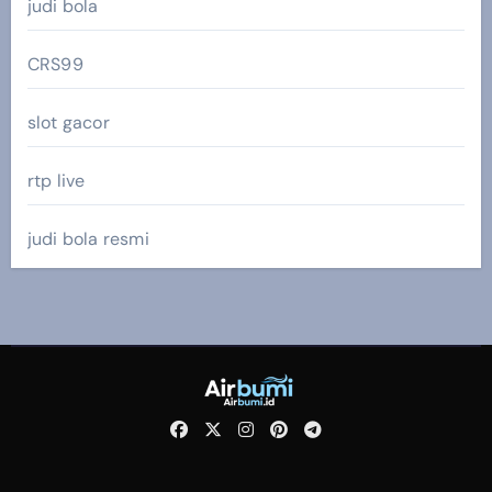
judi bola
CRS99
slot gacor
rtp live
judi bola resmi