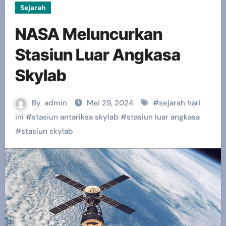
Sejarah
NASA Meluncurkan
Stasiun Luar Angkasa
Skylab
By
admin
Mei 29, 2024
#
sejarah hari
ini
#
stasiun antariksa skylab
#
stasiun luar angkasa
#
stasiun skylab