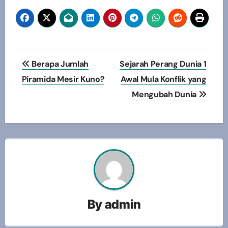
Navigasi
Berapa Jumlah
Sejarah Perang Dunia 1
pos
Piramida Mesir Kuno?
Awal Mula Konflik yang
Mengubah Dunia
By
admin